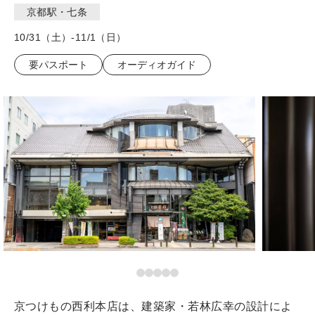
京都駅・七条
10/31（土）-11/1（日）
要パスポート
オーディオガイド
京つけもの西利本店は、建築家・若林広幸の設計によ