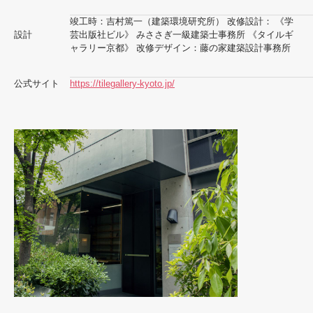
竣工時：吉村篤一（建築環境研究所） 改修設計： 《学
設計
芸出版社ビル》 みささぎ一級建築士事務所 《タイルギ
ャラリー京都》 改修デザイン：藤の家建築設計事務所
公式サイト
https://tilegallery-kyoto.jp/