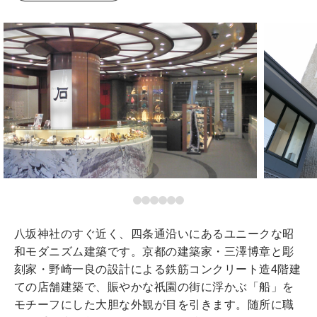
八坂神社のすぐ近く、四条通沿いにあるユニークな昭
和モダニズム建築です。京都の建築家・三澤博章と彫
刻家・野崎一良の設計による鉄筋コンクリート造4階建
ての店舗建築で、賑やかな祇園の街に浮かぶ「船」を
モチーフにした大胆な外観が目を引きます。随所に職