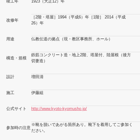
竣工年
1923（大正12）年
［2階・塔屋］1994（平成6）年［1階］ 2014（平成
改修年
26）年
用途
仏教伝道の拠点（現・教区事務所、ホール）
鉄筋コンクリート造・地上2階、塔屋付、陸屋根（後方
構造・規模
切妻造）
設計
増田清
施工
伊藤組
公式サイト
http://www.kyoto-kyomusho.jp/
※靴を脱いであがる箇所あり。靴下を着用してご参加く
参加時の注意
ださい。