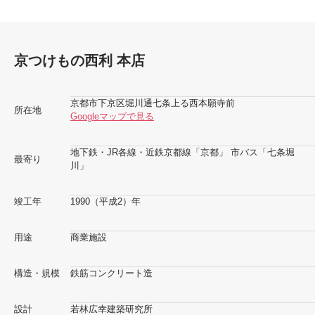
京つけもの西利 本店
京都市下京区堀川通七条上る西本願寺前
所在地
Googleマップで見る
地下鉄・JR各線・近鉄京都線「京都」 市バス「七条堀
最寄り
川」
竣工年
1990（平成2）年
用途
商業施設
構造・規模
鉄筋コンクリート造
設計
若林広幸建築研究所