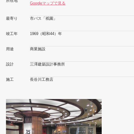
所在地
Googleマップで見る
最寄り
市バス「祇園」
竣工年
1969（昭和44）年
用途
商業施設
設計
三澤建築設計事務所
施工
長谷川工務店