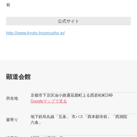
有
公式サイト
http://www.kyoto-kyomusho.jp/
顕道会館
京都市下京区油小路通花屋町上る西若松町249
所在地
Googleマップで見る
地下鉄烏丸線「五条」 市バス「西本願寺前」「西洞院
最寄り
六条」