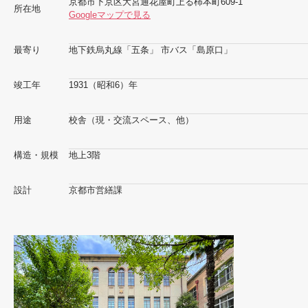
京都市下京区大宮通花屋町上る柿本町609-1
所在地
Googleマップで見る
最寄り
地下鉄烏丸線「五条」 市バス「島原口」
竣工年
1931（昭和6）年
用途
校舎（現・交流スペース、他）
構造・規模
地上3階
設計
京都市営繕課