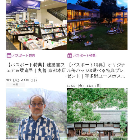
パスポート特典
パスポート特典
【パスポート特典】建築書フ
【パスポート特典】オリジナ
ェア＆栞進呈｜丸善 京都本店
ル缶バッジ&選べる特典プレ
ゼント｜宇多野ユースホステ
9/1（火）-11/8（日）
ル
中京
10/30（金）-11/8（日）
その他