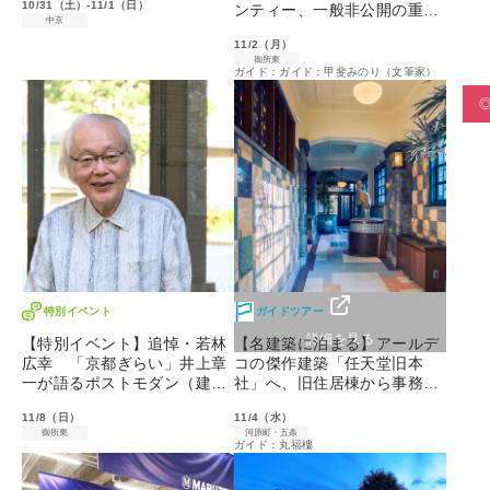
10/31（土）-11/1（日）
ンティー、一般非公開の重要
中京
文化財へ
11/2（月）
御所東
ガイド：ガイド：甲斐みのり（文筆家）
特別イベント
ガイドツアー
詳細を見る
【特別イベント】追悼・若林
【名建築に泊まる】アールデ
広幸 「京都ぎらい」井上章
コの傑作建築「任天堂旧本
一が語るポストモダン（建
社」へ、旧住居棟から事務所
築）論｜毎日新聞京都ビル
棟まで全4室の特別案内付き
11/8（日）
11/4（水）
御所東
河原町・五条
ガイド：丸福樓