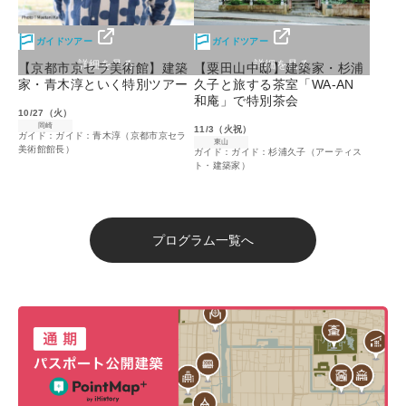
ガイドツアー
ガイドツアー
詳細を見る
詳細を見る
【京都市京セラ美術館】建築
【粟田山中邸】建築家・杉浦
家・青木淳といく特別ツアー
久子と旅する茶室「WA-AN
和庵」で特別茶会
10/27（火）
岡崎
11/3（火祝）
ガイド：ガイド：青木淳（京都市京セラ
東山
美術館館長）
ガイド：ガイド：杉浦久子（アーティス
ト・建築家）
プログラム一覧へ