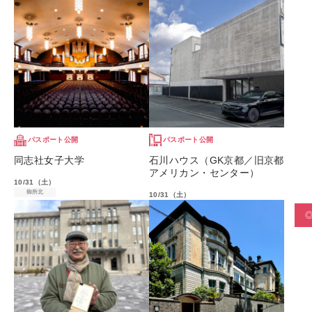
パスポート公開
パスポート公開
同志社女子大学
石川ハウス（GK京都／旧京都
アメリカン・センター）
10/31（土）
御所北
10/31（土）
御所北