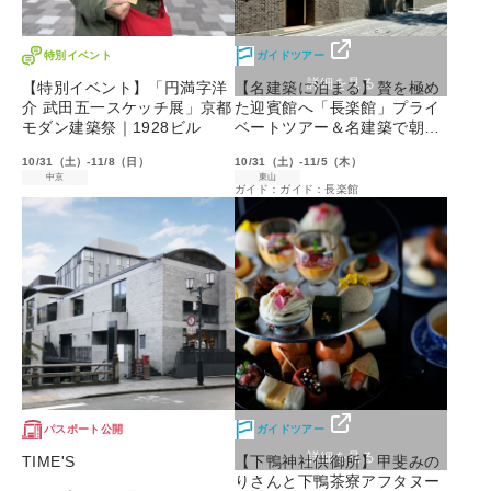
特別イベント
ガイドツアー
詳細を見る
【特別イベント】「円満字洋
【名建築に泊まる】贅を極め
介 武田五一スケッチ展」京都
た迎賓館へ「長楽館」プライ
モダン建築祭｜1928ビル
ベートツアー＆名建築で朝食
を
10/31（土）-11/8（日）
10/31（土）-11/5（木）
中京
東山
ガイド：ガイド：長楽館
パスポート公開
ガイドツアー
詳細を見る
TIME'S
【下鴨神社供御所】甲斐みの
りさんと下鴨茶寮アフタヌー