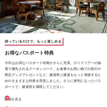
持っているだけで、もっと楽しめる
年に一度の一斉公開
人と出会う、深く知る
大人も子どもも
お得なパスポート特典
パスポート公開61件
ガイドツアー約120コース
各種イベント
今年はお得なパスポート特典がさらに充実。ガイドツアーの抽
通常は非公開の近代建築や、普段は自由に出入りできない名建
各建築の魅力や見どころを、所有者や設計者、専門家がガイド
親子で楽しめるワークショップから、トークイベント、お食事
選で優先されるクーポンコード、お食事やお買い物での割引や
築が、パスポートひとつで自由に見学できる特別な期間です。
役となって案内する建築ツアー。めったに見学する機会のない
付き企画まで。初心者にもわかりやすく、建築と楽しく出会え
限定グッズプレゼントなど、建築祭と建築をもっと堪能するた
邸宅、銀行、学校、教会から現代建築、国宝まで、多様な建築
個人宅や現役インフラ施設のツアーに加え、建物での「滞在」
るプログラムが実施されます。一方で、設計資料の展示や建築
めのさまざまな特典を用意しました。さらに便利になったパス
が一斉に扉を開きます。ルートも楽しみ方もあなた次第。興味
に重点を置いたお食事・喫茶付きツアーも充実。その空間に身
保存に関するディスカッション、貴重な文化財の公開など、建
ポートで、建築祭を満喫してください。
関心のおもむくままに、モダン建築の京都を自在にお楽しみく
を置き、ゆっくりと時間を過ごすことで、建築が本来持つ魅力
築ファン・専門家にとっても見逃せない企画も満載。”ちょっ
ださい。
が五感で味わえます。建物の記憶をたどり、京都の人と空間に
と気になる”から”どっぷりハマる”まで。「知る」「楽しむ」
出会う、一期一会の時間を体験してください。
「深める」きっかけをさまざまに提供します。
詳細を見る
詳細を見る