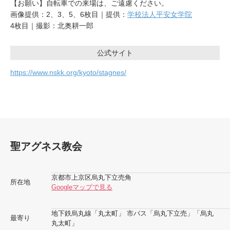
【お願い】自転車での来場は、ご遠慮ください。
画像提供：2、3、5、6枚目｜提供：
学校法人平安女学院
4枚目｜撮影：北奥耕一郎
公式サイト
https://www.nskk.org/kyoto/stagnes/
聖アグネス教会
京都市上京区烏丸下立売角
所在地
Googleマップで見る
地下鉄烏丸線「丸太町」 市バス「烏丸下立売」「烏丸
最寄り
丸太町」