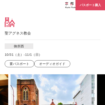
パスポート購入
聖アグネス教会
御所西
10/31（土）-11/1（日）
要パスポート
オーディオガイド