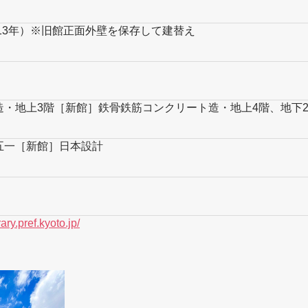
成13年）※旧館正面外壁を保存して建替え
造・地上3階［新館］鉄骨鉄筋コンクリート造・地上4階、地下
五一［新館］日本設計
ary.pref.kyoto.jp/