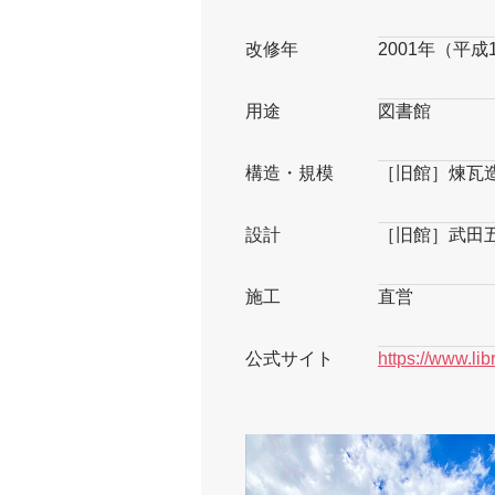
改修年
2001年（平
用途
図書館
構造・規模
［旧館］煉瓦
設計
［旧館］武田
施工
直営
公式サイト
https://www.libr