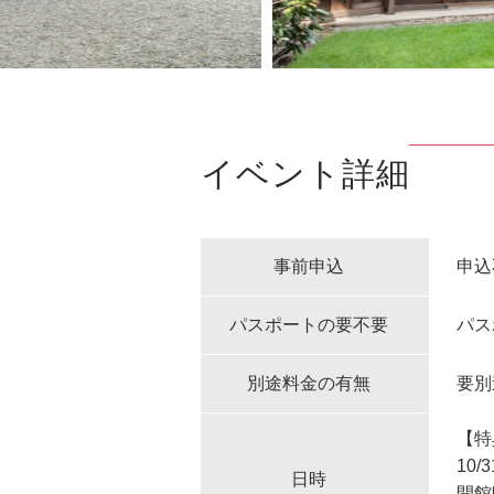
イベント詳細
事前申込
申込
パスポートの要不要
パス
別途料金の有無
要別
【特
10/
日時
開館時