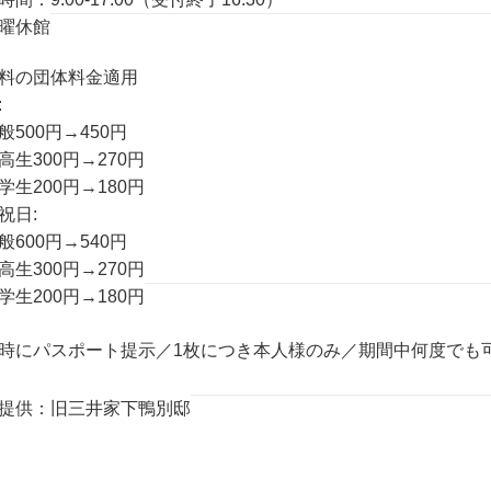
曜休館
料の団体料金適用
:
般500円→450円
高生300円→270円
学生200円→180円
祝日:
般600円→540円
高生300円→270円
学生200円→180円
時にパスポート提示／1枚につき本人様のみ／期間中何度でも
提供：旧三井家下鴨別邸