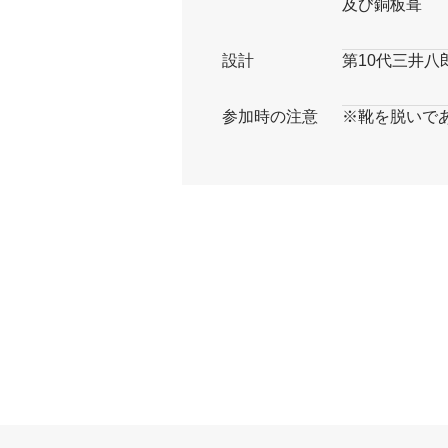
及び銅板葺
設計
第10代三井八
参加時の注意
※靴を脱いで