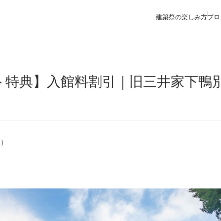
建築祭の楽しみ方
プロ
ト特典】入館料割引｜旧三井家下鴨
日）