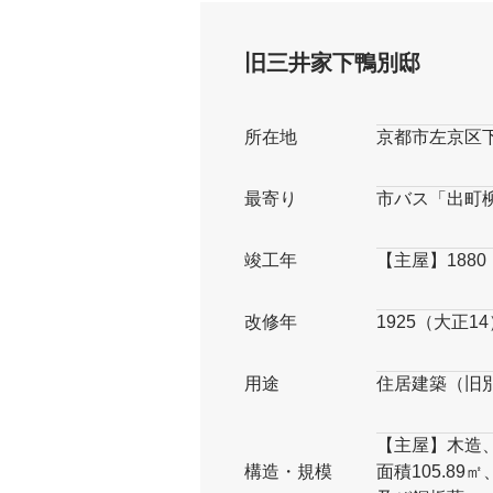
旧三井家下鴨別邸
所在地
京都市左京区下
最寄り
市バス「出町
竣工年
【主屋】1880
改修年
1925（大正
用途
住居建築（旧
【主屋】木造、
構造・規模
面積105.8