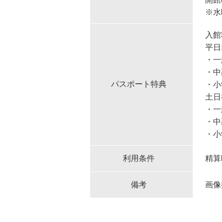
※水
入館
平日
・一
・中
パスポート特典
・小
土日
・一
・中
・小
利用条件
精算
備考
画像