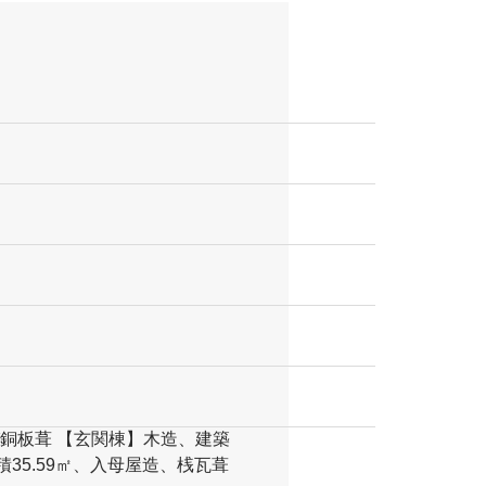
び銅板葺 【玄関棟】木造、建築
35.59㎡、入母屋造、桟瓦葺