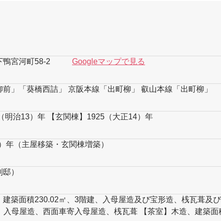
鴨宮河町58-2
Googleマップで見る
柳前」「葵橋西詰」 京阪本線「出町柳」 叡山本線「出町柳」
（明治13）年 【玄関棟】1925（大正14）年
14）年（主屋移築・玄関棟増築）
別邸）
建築面積230.02㎡、3階建、入母屋造及び宝形造、桟瓦葺及
9㎡、入母屋造、西面車寄入母屋造、桟瓦葺 【茶室】木造、建築面積