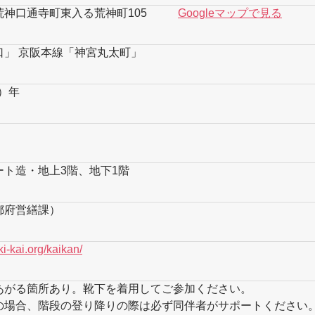
荒神口通寺町東入る荒神町105
Googleマップで見る
口」 京阪本線「神宮丸太町」
1）年
ート造・地上3階、地下1階
都府営繕課）
i-kai.org/kaikan/
あがる箇所あり。靴下を着用してご参加ください。
の場合、階段の登り降りの際は必ず同伴者がサポートください