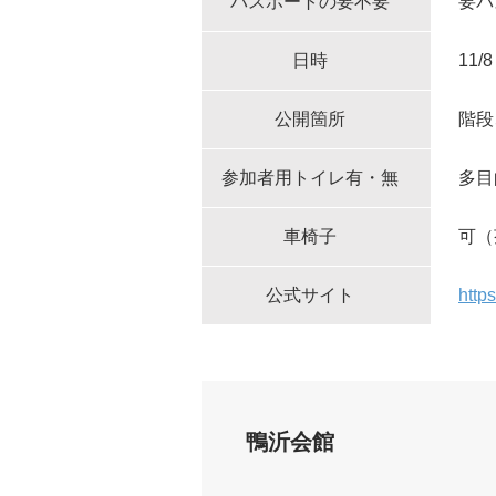
パスポートの要不要
要パ
日時
11/
公開箇所
階段
参加者用トイレ有・無
多目
車椅子
可（
公式サイト
http
鴨沂会館