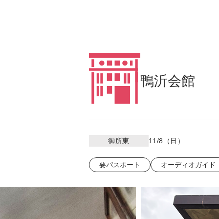
鴨沂会館
御所東
11/8（日）
要パスポート
オーディオガイド