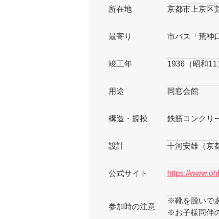
所在地
京都市上京区
最寄り
市バス「荒神
竣工年
1936（昭和1
用途
同窓会館
構造・規模
鉄筋コンクリ
設計
十河安雄（京
公式サイト
https://www.ohk
※靴を脱いで
参加時の注意
※お子様同伴