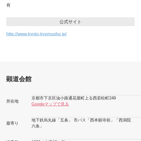
有
公式サイト
http://www.kyoto-kyomusho.jp/
顕道会館
京都市下京区油小路通花屋町上る西若松町249
所在地
Googleマップで見る
地下鉄烏丸線「五条」 市バス「西本願寺前」「西洞院
最寄り
六条」