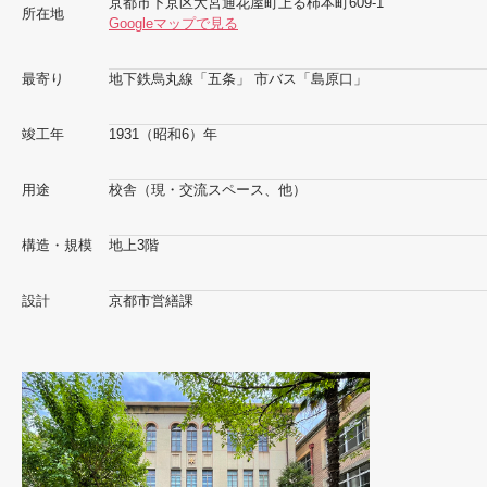
京都市下京区大宮通花屋町上る柿本町609-1
所在地
Googleマップで見る
最寄り
地下鉄烏丸線「五条」 市バス「島原口」
竣工年
1931（昭和6）年
用途
校舎（現・交流スペース、他）
構造・規模
地上3階
設計
京都市営繕課