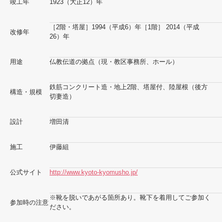
竣工年
1923（大正12）年
［2階・塔屋］1994（平成6）年［1階］ 2014（平成
改修年
26）年
用途
仏教伝道の拠点（現・教区事務所、ホール）
鉄筋コンクリート造・地上2階、塔屋付、陸屋根（後方
構造・規模
切妻造）
設計
増田清
施工
伊藤組
公式サイト
http://www.kyoto-kyomusho.jp/
※靴を脱いであがる箇所あり。靴下を着用してご参加く
参加時の注意
ださい。