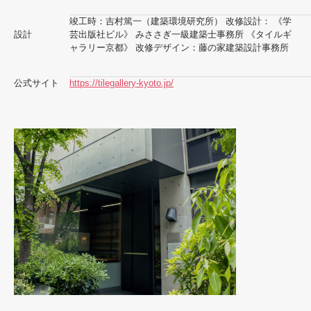
竣工時：吉村篤一（建築環境研究所） 改修設計： 《学
設計
芸出版社ビル》 みささぎ一級建築士事務所 《タイルギ
ャラリー京都》 改修デザイン：藤の家建築設計事務所
公式サイト
https://tilegallery-kyoto.jp/