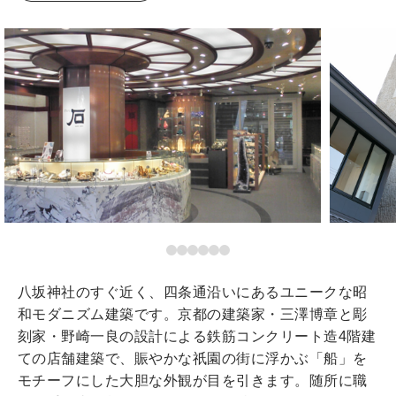
八坂神社のすぐ近く、四条通沿いにあるユニークな昭
和モダニズム建築です。京都の建築家・三澤博章と彫
刻家・野崎一良の設計による鉄筋コンクリート造4階建
ての店舗建築で、賑やかな祇園の街に浮かぶ「船」を
モチーフにした大胆な外観が目を引きます。随所に職