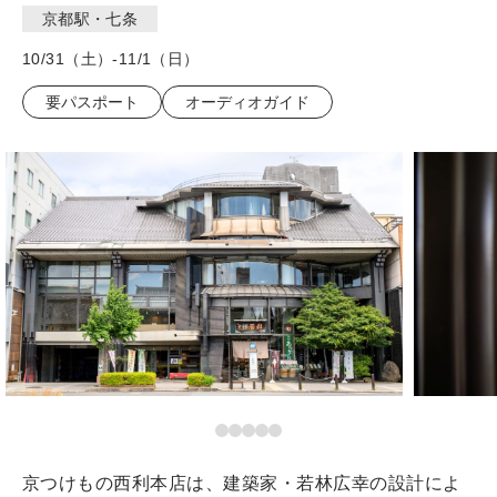
京都駅・七条
10/31（土）-11/1（日）
要パスポート
オーディオガイド
京つけもの西利本店は、建築家・若林広幸の設計によ