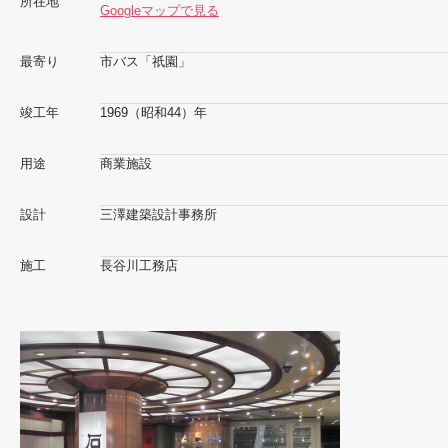
所在地
Googleマップで見る
最寄り
市バス「祇園」
竣工年
1969（昭和44）年
用途
商業施設
設計
三澤建築設計事務所
施工
長谷川工務店