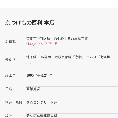
京つけもの西利 本店
京都市下京区堀川通七条上る西本願寺前
所在地
Googleマップで見る
地下鉄・JR各線・近鉄京都線「京都」 市バス「七条堀
最寄り
川」
竣工年
1990（平成2）年
用途
商業施設
構造・規模
鉄筋コンクリート造
設計
若林広幸建築研究所