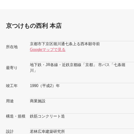
京つけもの西利 本店
京都市下京区堀川通七条上る西本願寺前
所在地
Googleマップで見る
地下鉄・JR各線・近鉄京都線「京都」 市バス「七条堀
最寄り
川」
竣工年
1990（平成2）年
用途
商業施設
構造・規模
鉄筋コンクリート造
設計
若林広幸建築研究所