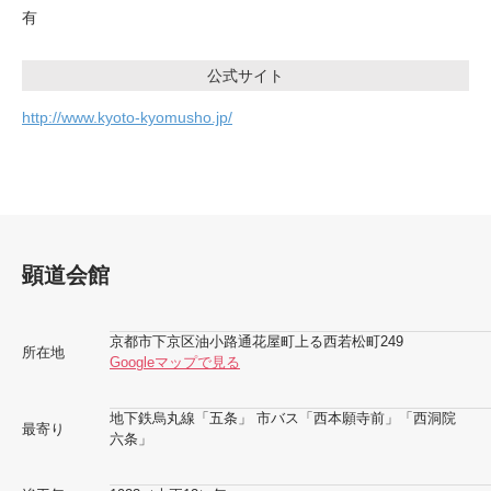
有
公式サイト
http://www.kyoto-kyomusho.jp/
顕道会館
京都市下京区油小路通花屋町上る西若松町249
所在地
Googleマップで見る
地下鉄烏丸線「五条」 市バス「西本願寺前」「西洞院
最寄り
六条」