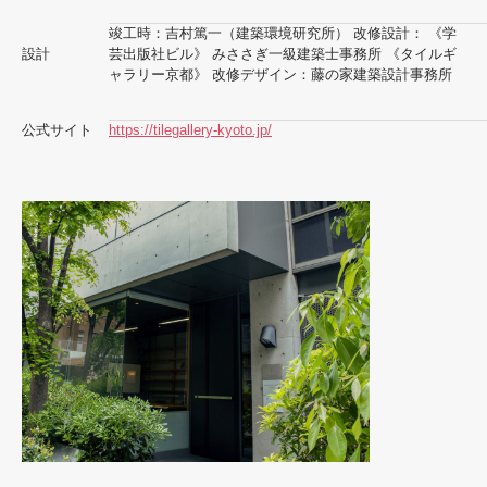
竣工時：吉村篤一（建築環境研究所） 改修設計： 《学
設計
芸出版社ビル》 みささぎ一級建築士事務所 《タイルギ
ャラリー京都》 改修デザイン：藤の家建築設計事務所
公式サイト
https://tilegallery-kyoto.jp/