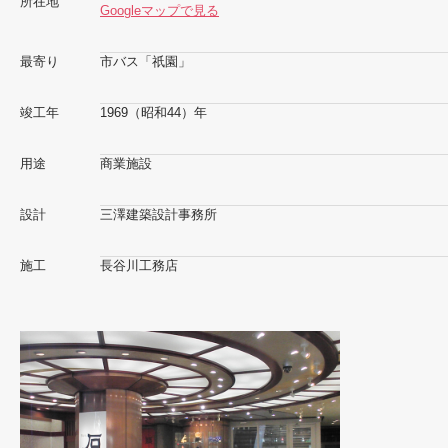
所在地
Googleマップで見る
最寄り
市バス「祇園」
竣工年
1969（昭和44）年
用途
商業施設
設計
三澤建築設計事務所
施工
長谷川工務店