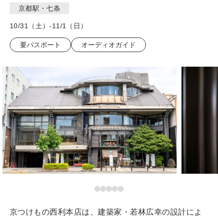
京都駅・七条
10/31（土）-11/1（日）
要パスポート
オーディオガイド
京つけもの西利本店は、建築家・若林広幸の設計によ