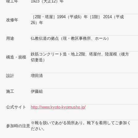
竣工年
1923（大正12）年
［2階・塔屋］1994（平成6）年［1階］ 2014（平成
改修年
26）年
用途
仏教伝道の拠点（現・教区事務所、ホール）
鉄筋コンクリート造・地上2階、塔屋付、陸屋根（後方
構造・規模
切妻造）
設計
増田清
施工
伊藤組
公式サイト
http://www.kyoto-kyomusho.jp/
※靴を脱いであがる箇所あり。靴下を着用してご参加く
参加時の注意
ださい。