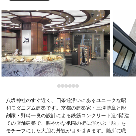
八坂神社のすぐ近く、四条通沿いにあるユニークな昭
和モダニズム建築です。京都の建築家・三澤博章と彫
刻家・野崎一良の設計による鉄筋コンクリート造4階建
ての店舗建築で、賑やかな祇園の街に浮かぶ「船」を
モチーフにした大胆な外観が目を引きます。随所に職