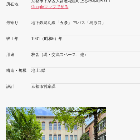
京都市下京区大宮通花屋町上る柿本町609-1
所在地
Googleマップで見る
最寄り
地下鉄烏丸線「五条」 市バス「島原口」
竣工年
1931（昭和6）年
用途
校舎（現・交流スペース、他）
構造・規模
地上3階
設計
京都市営繕課