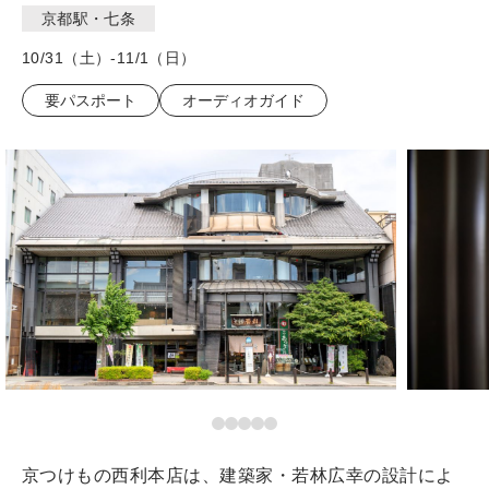
京都駅・七条
10/31（土）-11/1（日）
要パスポート
オーディオガイド
京つけもの西利本店は、建築家・若林広幸の設計によ