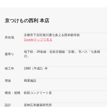
京つけもの西利 本店
京都市下京区堀川通七条上る西本願寺前
所在地
Googleマップで見る
地下鉄・JR各線・近鉄京都線「京都」 市バス「七条堀
最寄り
川」
竣工年
1990（平成2）年
用途
商業施設
構造・規模
鉄筋コンクリート造
設計
若林広幸建築研究所