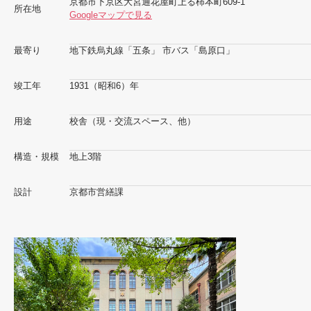
京都市下京区大宮通花屋町上る柿本町609-1
所在地
Googleマップで見る
最寄り
地下鉄烏丸線「五条」 市バス「島原口」
竣工年
1931（昭和6）年
用途
校舎（現・交流スペース、他）
構造・規模
地上3階
設計
京都市営繕課