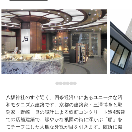
八坂神社のすぐ近く、四条通沿いにあるユニークな昭
和モダニズム建築です。京都の建築家・三澤博章と彫
刻家・野崎一良の設計による鉄筋コンクリート造4階建
ての店舗建築で、賑やかな祇園の街に浮かぶ「船」を
モチーフにした大胆な外観が目を引きます。随所に職