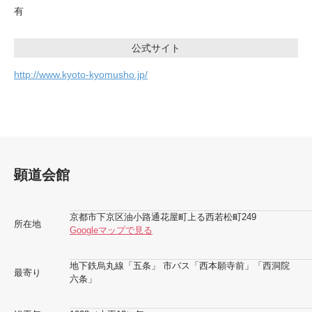
有
公式サイト
http://www.kyoto-kyomusho.jp/
顕道会館
京都市下京区油小路通花屋町上る西若松町249
所在地
Googleマップで見る
地下鉄烏丸線「五条」 市バス「西本願寺前」「西洞院
最寄り
六条」