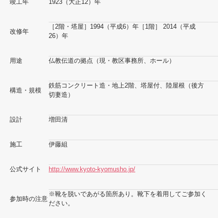
竣工年
1923（大正12）年
［2階・塔屋］1994（平成6）年［1階］ 2014（平成
改修年
26）年
用途
仏教伝道の拠点（現・教区事務所、ホール）
鉄筋コンクリート造・地上2階、塔屋付、陸屋根（後方
構造・規模
切妻造）
設計
増田清
施工
伊藤組
公式サイト
http://www.kyoto-kyomusho.jp/
※靴を脱いであがる箇所あり。靴下を着用してご参加く
参加時の注意
ださい。