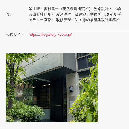
竣工時：吉村篤一（建築環境研究所） 改修設計： 《学
設計
芸出版社ビル》 みささぎ一級建築士事務所 《タイルギ
ャラリー京都》 改修デザイン：藤の家建築設計事務所
公式サイト
https://tilegallery-kyoto.jp/