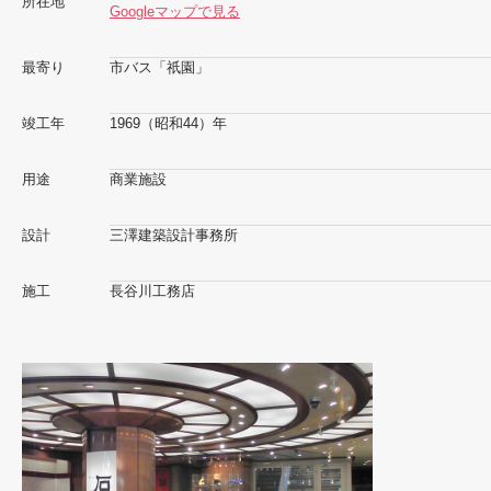
所在地
Googleマップで見る
最寄り
市バス「祇園」
竣工年
1969（昭和44）年
用途
商業施設
設計
三澤建築設計事務所
施工
長谷川工務店