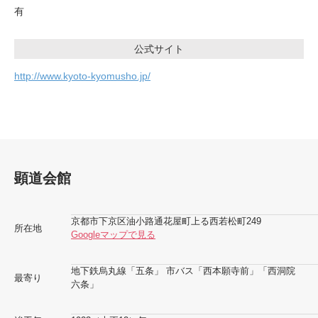
有
公式サイト
http://www.kyoto-kyomusho.jp/
顕道会館
京都市下京区油小路通花屋町上る西若松町249
所在地
Googleマップで見る
地下鉄烏丸線「五条」 市バス「西本願寺前」「西洞院
最寄り
六条」