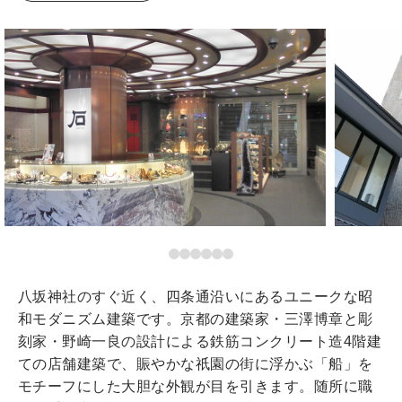
八坂神社のすぐ近く、四条通沿いにあるユニークな昭
和モダニズム建築です。京都の建築家・三澤博章と彫
刻家・野崎一良の設計による鉄筋コンクリート造4階建
ての店舗建築で、賑やかな祇園の街に浮かぶ「船」を
モチーフにした大胆な外観が目を引きます。随所に職