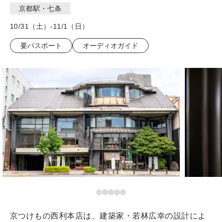
京都駅・七条
10/31（土）-11/1（日）
要パスポート
オーディオガイド
京つけもの西利本店は、建築家・若林広幸の設計によ