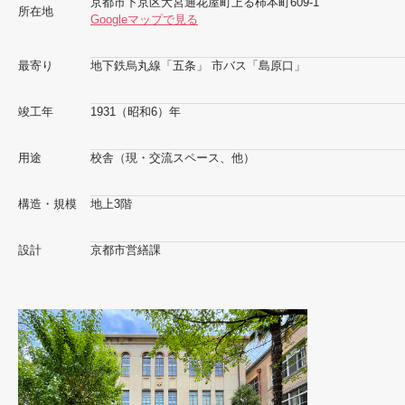
京都市下京区大宮通花屋町上る柿本町609-1
所在地
Googleマップで見る
最寄り
地下鉄烏丸線「五条」 市バス「島原口」
竣工年
1931（昭和6）年
用途
校舎（現・交流スペース、他）
構造・規模
地上3階
設計
京都市営繕課