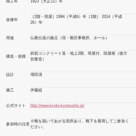
竣工年
1923（大正12）年
［2階・塔屋］1994（平成6）年［1階］ 2014（平成
改修年
26）年
用途
仏教伝道の拠点（現・教区事務所、ホール）
鉄筋コンクリート造・地上2階、塔屋付、陸屋根（後方
構造・規模
切妻造）
設計
増田清
施工
伊藤組
公式サイト
http://www.kyoto-kyomusho.jp/
※靴を脱いであがる箇所あり。靴下を着用してご参加く
参加時の注意
ださい。