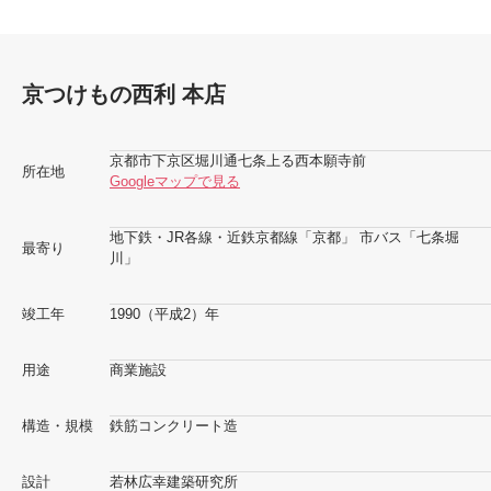
京つけもの西利 本店
京都市下京区堀川通七条上る西本願寺前
所在地
Googleマップで見る
地下鉄・JR各線・近鉄京都線「京都」 市バス「七条堀
最寄り
川」
竣工年
1990（平成2）年
用途
商業施設
構造・規模
鉄筋コンクリート造
設計
若林広幸建築研究所