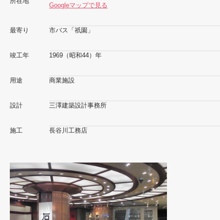
所在地
Googleマップで見る
最寄り
市バス「祇園」
竣工年
1969（昭和44）年
用途
商業施設
設計
三澤建築設計事務所
施工
長谷川工務店