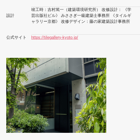
竣工時：吉村篤一（建築環境研究所） 改修設計： 《学
設計
芸出版社ビル》 みささぎ一級建築士事務所 《タイルギ
ャラリー京都》 改修デザイン：藤の家建築設計事務所
公式サイト
https://tilegallery-kyoto.jp/